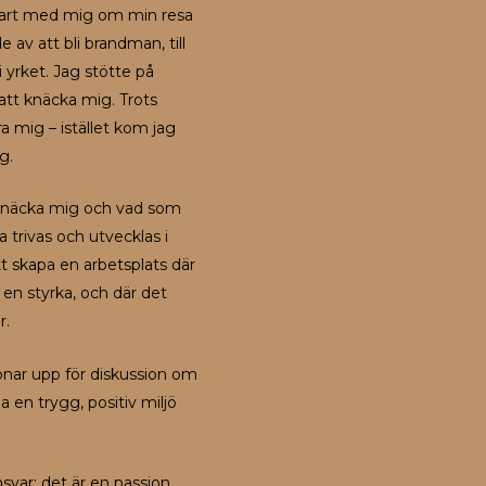
rbart med mig om min resa
av att bli brandman, till
 yrket. Jag stötte på
att knäcka mig. Trots
a mig – istället kom jag
g.
t knäcka mig och vad som
a trivas och utvecklas i
 skapa en arbetsplats där
m en styrka, och där det
r.
pnar upp för diskussion om
a en trygg, positiv miljö
svar; det är en passion