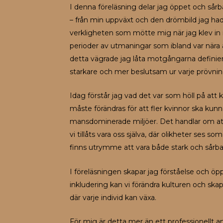
I denna föreläsning delar jag öppet och så
– från min uppväxt och den drömbild jag hade 
verkligheten som mötte mig när jag klev in i
perioder av utmaningar som ibland var nära 
detta vägrade jag låta motgångarna definier
starkare och mer beslutsam ur varje prövnin
Idag förstår jag vad det var som höll på at
måste förändras för att fler kvinnor ska kunn
mansdominerade miljöer. Det handlar om att
vi tillåts vara oss själva, där olikheter ses so
finns utrymme att vara både stark och sårba
I föreläsningen skapar jag förståelse och öp
inkludering kan vi förändra kulturen och skap
där varje individ kan växa.
För mig är detta mer än ett professionellt an