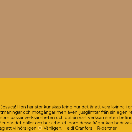
sica! Hon har stor kunskap kring hur det är att vara kvinna i 
maningar och motgångar men även ljusglimtar från sin egen resa
g som passar verksamheten och utifrån vart verksamheten befinner
idéer när det gäller om hur arbetet inom dessa frågor kan bedriv
ag att vi hörs igen
Vänligen, Heidi Granfors HR-partner