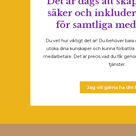
Det är dags att ska
säker och inklude
för samtliga med
Du vet hur viktigt det är! Du behöver bara 
utöka dina kunskaper och kunna förbättra 
medarbetare. Det är precis vad du får gen
tjänster.
Jag vill gärna ha din 